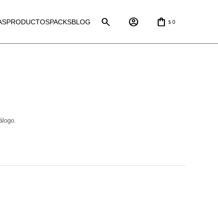
AS
PRODUCTOS
PACKS
BLOG
0
$
álogo.