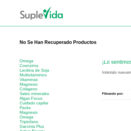
No Se Han Recuperado Productos
Omega
¡Lo sentimo
Coenzima
Lecitina de Soja
Inténtalo nuevame
Multivitaminico
Vitaminas
Magnesio
Colágeno
Sales minerales
Filtrando por:
Algas Focus
Cuidado capilar
Packs
Magnesio
Omega
Triptofano
Garcinia Plus