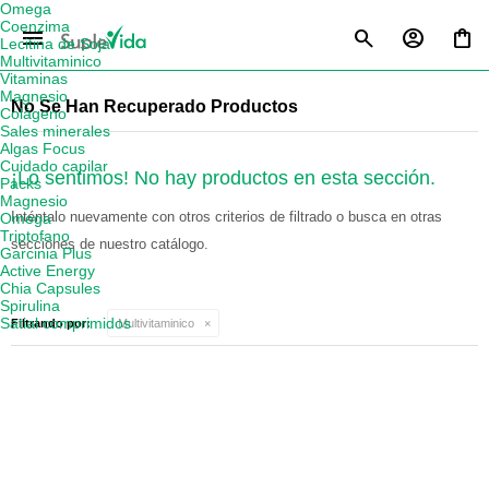
Omega
Coenzima
menu
Lecitina de Soja
Multivitaminico
Vitaminas
Magnesio
No Se Han Recuperado Productos
Colágeno
Sales minerales
Algas Focus
Cuidado capilar
¡Lo sentimos! No hay productos en esta sección.
Packs
Magnesio
Inténtalo nuevamente con otros criterios de filtrado o busca en otras
Omega
Triptofano
secciones de nuestro catálogo.
Garcinia Plus
Active Energy
Chia Capsules
Spirulina
Satial comprimidos
Filtrando por:
Multivitaminico