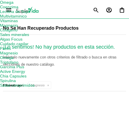
Omega
Coenzima
menu
Lecitina de Soja
Multivitaminico
Vitaminas
Magnesio
No Se Han Recuperado Productos
Colágeno
Sales minerales
Algas Focus
Cuidado capilar
¡Lo sentimos! No hay productos en esta sección.
Packs
Magnesio
Inténtalo nuevamente con otros criterios de filtrado o busca en otras
Omega
Triptofano
secciones de nuestro catálogo.
Garcinia Plus
Active Energy
Chia Capsules
Spirulina
Satial comprimidos
Filtrando por:
Magnesio