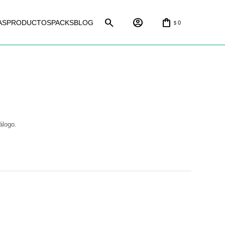
AS
PRODUCTOS
PACKS
BLOG
0
$
álogo.