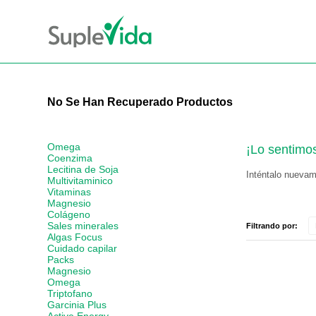
No Se Han Recuperado Productos
Omega
¡Lo sentimo
Coenzima
Lecitina de Soja
Inténtalo nuevame
Multivitaminico
Vitaminas
Magnesio
Colágeno
Sales minerales
Filtrando por:
Algas Focus
Cuidado capilar
Packs
Magnesio
Omega
Triptofano
Garcinia Plus