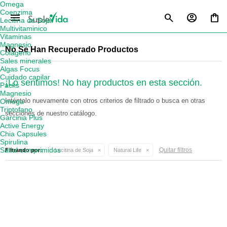
Omega
Coenzima
menu
Lecitina de Soja
Multivitaminico
Vitaminas
Magnesio
No Se Han Recuperado Productos
Colágeno
Sales minerales
Algas Focus
Cuidado capilar
¡Lo sentimos! No hay productos en esta sección.
Packs
Magnesio
Inténtalo nuevamente con otros criterios de filtrado o busca en otras
Omega
Triptofano
secciones de nuestro catálogo.
Garcinia Plus
Active Energy
Chia Capsules
Spirulina
Satial comprimidos
Quitar filtros
Filtrando por:
Lecitina de Soja
Natural Life