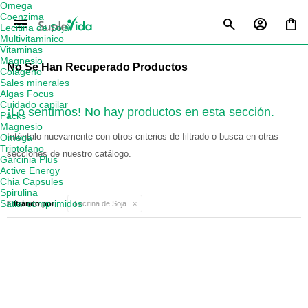
Omega
Coenzima
menu
Lecitina de Soja
Multivitaminico
Vitaminas
Magnesio
No Se Han Recuperado Productos
Colágeno
Sales minerales
Algas Focus
Cuidado capilar
¡Lo sentimos! No hay productos en esta sección.
Packs
Magnesio
Inténtalo nuevamente con otros criterios de filtrado o busca en otras
Omega
Triptofano
secciones de nuestro catálogo.
Garcinia Plus
Active Energy
Chia Capsules
Spirulina
Satial comprimidos
Filtrando por:
Lecitina de Soja