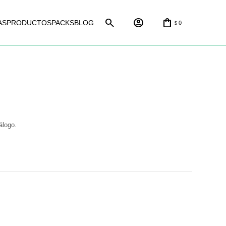
AS
PRODUCTOS
PACKS
BLOG
0
$
álogo.