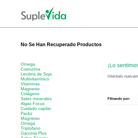
No Se Han Recuperado Productos
Omega
¡Lo sentimo
Coenzima
Lecitina de Soja
Inténtalo nuevame
Multivitaminico
Vitaminas
Magnesio
Colágeno
Sales minerales
Filtrando por:
Algas Focus
Cuidado capilar
Packs
Magnesio
Omega
Triptofano
Garcinia Plus