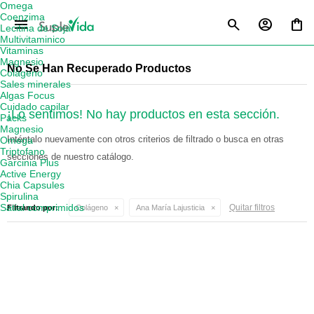
Omega
Coenzima
menu
Lecitina de Soja
Multivitaminico
Vitaminas
Magnesio
No Se Han Recuperado Productos
Colágeno
Sales minerales
Algas Focus
Cuidado capilar
¡Lo sentimos! No hay productos en esta sección.
Packs
Magnesio
Inténtalo nuevamente con otros criterios de filtrado o busca en otras
Omega
Triptofano
secciones de nuestro catálogo.
Garcinia Plus
Active Energy
Chia Capsules
Spirulina
Satial comprimidos
Quitar filtros
Filtrando por:
Colágeno
Ana María Lajusticia