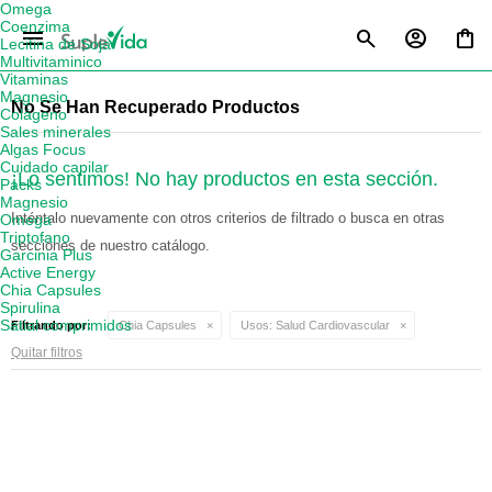
Omega
Coenzima
menu
Lecitina de Soja
Multivitaminico
Vitaminas
Magnesio
No Se Han Recuperado Productos
Colágeno
Sales minerales
Algas Focus
Cuidado capilar
¡Lo sentimos! No hay productos en esta sección.
Packs
Magnesio
Inténtalo nuevamente con otros criterios de filtrado o busca en otras
Omega
Triptofano
secciones de nuestro catálogo.
Garcinia Plus
Active Energy
Chia Capsules
Spirulina
Satial comprimidos
Filtrando por:
Chia Capsules
Usos:
Salud Cardiovascular
Quitar filtros