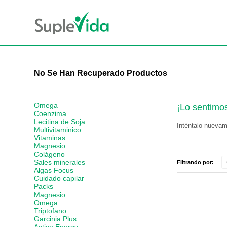
No Se Han Recuperado Productos
Omega
¡Lo sentimo
Coenzima
Lecitina de Soja
Inténtalo nuevame
Multivitaminico
Vitaminas
Magnesio
Colágeno
Sales minerales
Filtrando por:
Algas Focus
Cuidado capilar
Packs
Magnesio
Omega
Triptofano
Garcinia Plus