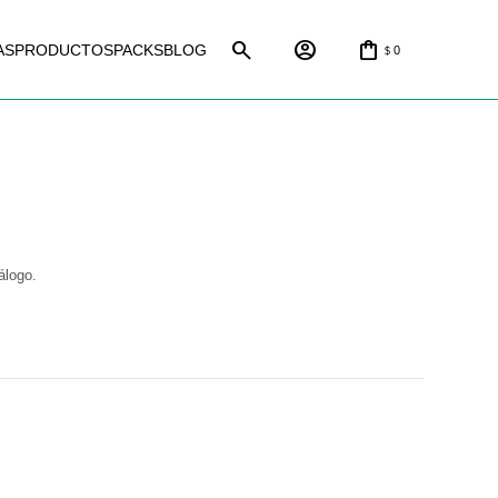
AS
PRODUCTOS
PACKS
BLOG
0
$
álogo.