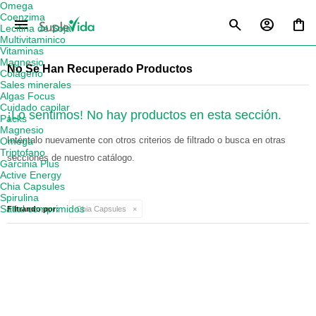
Omega
Coenzima
menu
Lecitina de Soja
Multivitaminico
Vitaminas
Magnesio
No Se Han Recuperado Productos
Colágeno
Sales minerales
Algas Focus
Cuidado capilar
¡Lo sentimos! No hay productos en esta sección.
Packs
Magnesio
Inténtalo nuevamente con otros criterios de filtrado o busca en otras
Omega
Triptofano
secciones de nuestro catálogo.
Garcinia Plus
Active Energy
Chia Capsules
Spirulina
Satial comprimidos
Filtrando por:
Chia Capsules