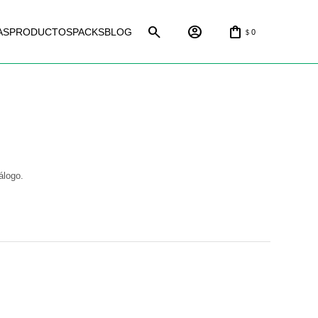
AS
PRODUCTOS
PACKS
BLOG
0
$
álogo.