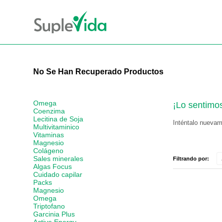
No Se Han Recuperado Productos
Omega
¡Lo sentimo
Coenzima
Lecitina de Soja
Inténtalo nuevame
Multivitaminico
Vitaminas
Magnesio
Colágeno
Sales minerales
Filtrando por:
Algas Focus
Cuidado capilar
Packs
Magnesio
Omega
Triptofano
Garcinia Plus