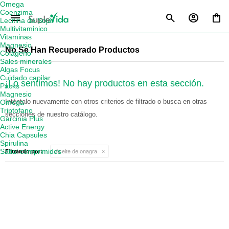
Omega
Coenzima
menu
Lecitina de Soja
Multivitaminico
Vitaminas
Magnesio
No Se Han Recuperado Productos
Colágeno
Sales minerales
Algas Focus
Cuidado capilar
¡Lo sentimos! No hay productos en esta sección.
Packs
Magnesio
Inténtalo nuevamente con otros criterios de filtrado o busca en otras
Omega
Triptofano
secciones de nuestro catálogo.
Garcinia Plus
Active Energy
Chia Capsules
Spirulina
Satial comprimidos
Filtrando por:
Aceite de onagra