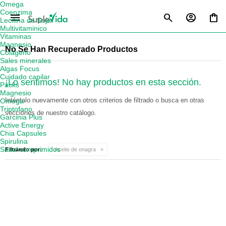
Omega
Coenzima
menu
Lecitina de Soja
Multivitaminico
Vitaminas
Magnesio
No Se Han Recuperado Productos
Colágeno
Sales minerales
Algas Focus
Cuidado capilar
¡Lo sentimos! No hay productos en esta sección.
Packs
Magnesio
Inténtalo nuevamente con otros criterios de filtrado o busca en otras
Omega
Triptofano
secciones de nuestro catálogo.
Garcinia Plus
Active Energy
Chia Capsules
Spirulina
Satial comprimidos
Filtrando por:
Aceite de onagra