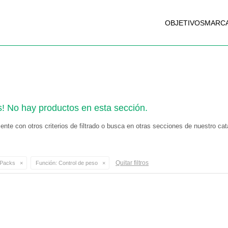
OBJETIVOS
MARC
s! No hay productos en esta sección.
nte con otros criterios de filtrado o busca en otras secciones de nuestro cat
Quitar filtros
Packs
Función:
Control de peso