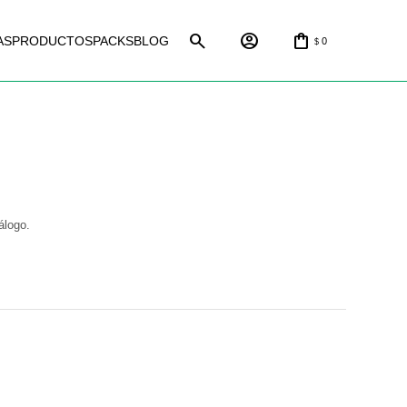
AS
PRODUCTOS
PACKS
BLOG
0
$
álogo.