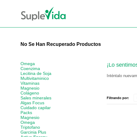
No Se Han Recuperado Productos
Omega
¡Lo sentimo
Coenzima
Lecitina de Soja
Inténtalo nuevame
Multivitaminico
Vitaminas
Magnesio
Colágeno
Sales minerales
Filtrando por:
Algas Focus
Cuidado capilar
Packs
Magnesio
Omega
Triptofano
Garcinia Plus