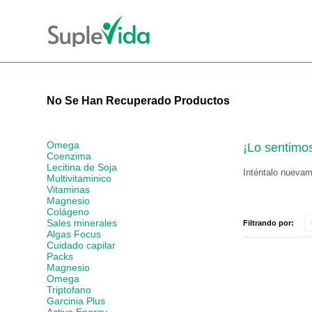
No Se Han Recuperado Productos
Omega
¡Lo sentimo
Coenzima
Lecitina de Soja
Inténtalo nuevame
Multivitaminico
Vitaminas
Magnesio
Colágeno
Sales minerales
Filtrando por:
Algas Focus
Cuidado capilar
Packs
Magnesio
Omega
Triptofano
Garcinia Plus