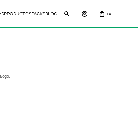
AS
PRODUCTOS
PACKS
BLOG
0
$
álogo.