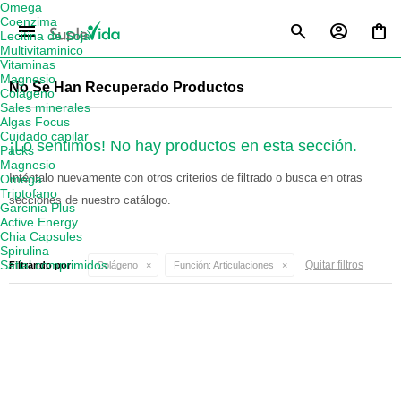
Omega
Coenzima
menu
Lecitina de Soja
Multivitaminico
Vitaminas
Magnesio
No Se Han Recuperado Productos
Colágeno
Sales minerales
Algas Focus
Cuidado capilar
¡Lo sentimos! No hay productos en esta sección.
Packs
Magnesio
Inténtalo nuevamente con otros criterios de filtrado o busca en otras
Omega
Triptofano
secciones de nuestro catálogo.
Garcinia Plus
Active Energy
Chia Capsules
Spirulina
Satial comprimidos
Quitar filtros
Filtrando por:
Colágeno
Función:
Articulaciones