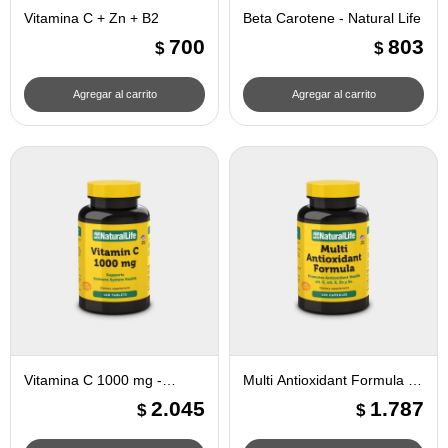
Vitamina C + Zn + B2
Beta Carotene - Natural Life
700
803
$
$
Vitamina C 1000 mg -
Multi Antioxidant Formula -
Natural life
Natural Life
2.045
1.787
$
$