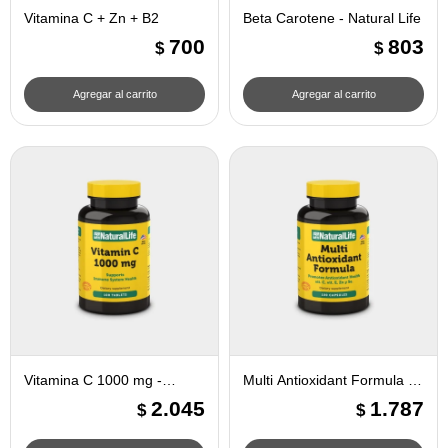
Vitamina C + Zn + B2
Beta Carotene - Natural Life
700
803
$
$
Vitamina C 1000 mg -
Multi Antioxidant Formula -
Natural life
Natural Life
2.045
1.787
$
$