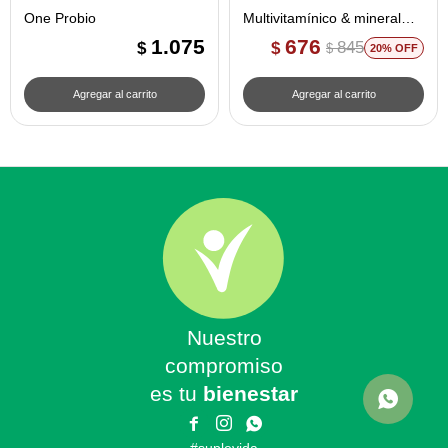
One Probio
Multivitamínico & mineral
ONE - Natural Life
1.075
676
845
$
$
$
20
Nuestro
compromiso
es tu
bienestar


