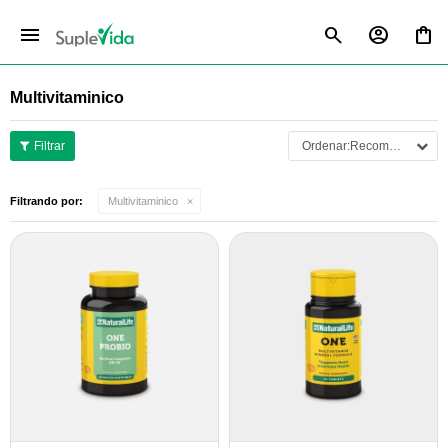
menu
Multivitaminico
Recomendados
Filtrando por:
Multivitaminico