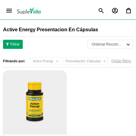
menu
Active Energy Presentacion En Cápsulas
Recomendados
Quitar filtros
Filtrando por:
Active Energy
Presentación:
Cápsulas