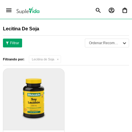
menu
Lecitina De Soja
Recomendados
Filtrando por:
Lecitina de Soja