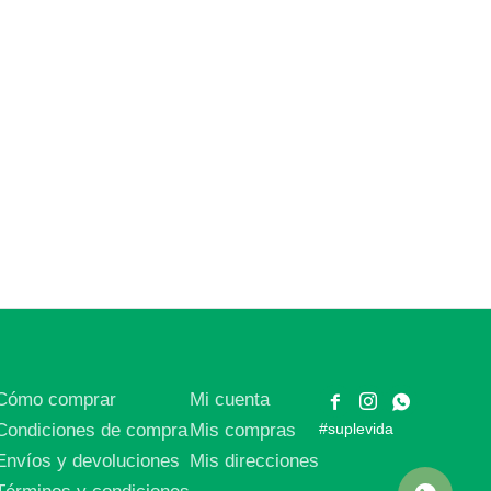
Cómo comprar
Mi cuenta



Condiciones de compra
Mis compras
#suplevida
Envíos y devoluciones
Mis direcciones