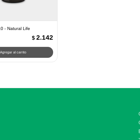
 - Natural Life
2.142
$