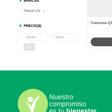
MARCAS
Natural Life
(1)
Coenzima Q10
PRECIO
($)
OK
Nuestro
compromiso
es tu
bienestar