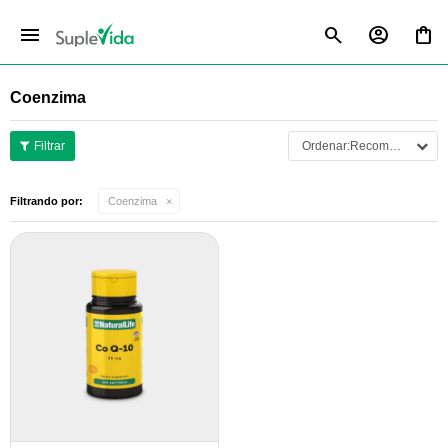
menu
Coenzima
Recomendados
Filtrando por:
Coenzima