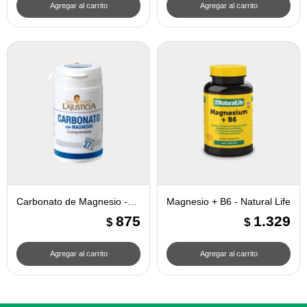
Carbonato de Magnesio -
Magnesio + B6 - Natural Life
Ana Maria Lajusticia
875
1.329
$
$