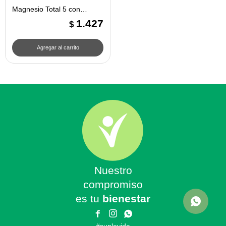
Magnesio Total 5 con
Harpago - Ana Maria
1.427
$
Lajusticia
Nuestro
compromiso
es tu
bienestar


