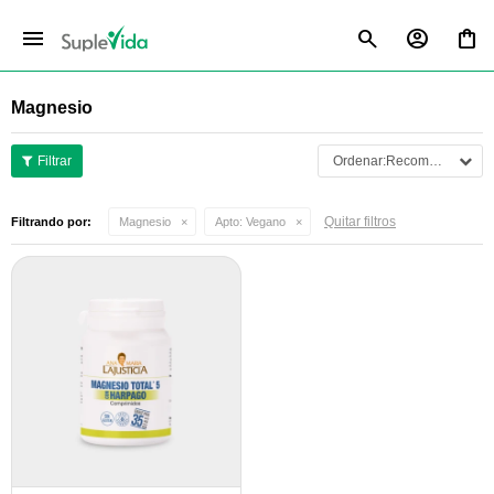
menu
Magnesio
Recomendados
Quitar filtros
Filtrando por:
Magnesio
Apto:
Vegano