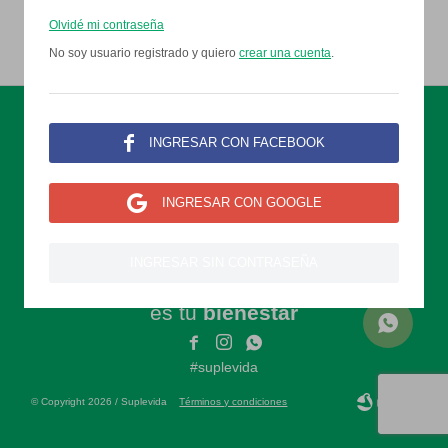
Olvidé mi contraseña
No soy usuario registrado y quiero
crear una cuenta
.

INGRESAR CON FACEBOOK

INGRESAR CON GOOGLE
Nuestro
INGRESAR SIN CONTRASEÑA
compromiso
es tu
bienestar



#suplevida
© Copyright 2026 / Suplevida
Términos y condiciones