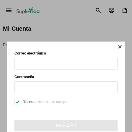
menu
Mi Cuenta
Para acceder a esta sección debes
iniciar sesión
.

Correo electrónico
Contraseña
Recordarme en este equipo.
INGRESAR