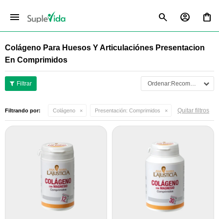
menu
Colágeno Para Huesos Y Articulaciónes Presentacion
En Comprimidos
Recomendados
Quitar filtros
Filtrando por:
Colágeno
Presentación:
Comprimidos