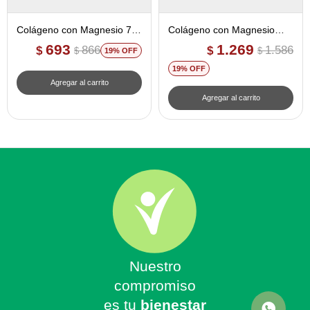
Colágeno con Magnesio 75
Colágeno con Magnesio
comprimidos - Ana Maria
180 comprimidos - Ana
693
1.269
866
1.586
$
$
$
$
19
Lajusticia
Maria Lajusticia
19
Nuestro
compromiso
es tu
bienestar