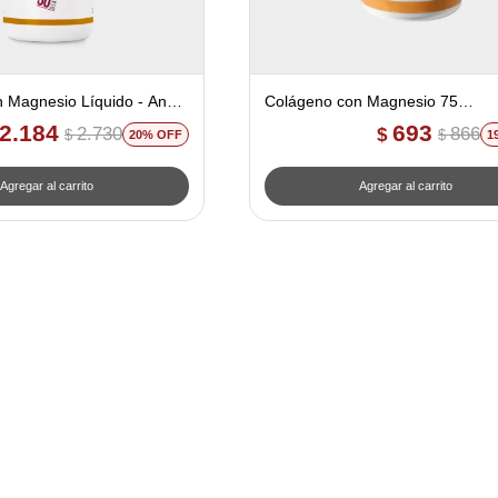
 Magnesio Líquido - Ana
Colágeno con Magnesio 75
cia
comprimidos - Ana Maria Lajustic
2.184
693
2.730
866
$
$
$
20
1