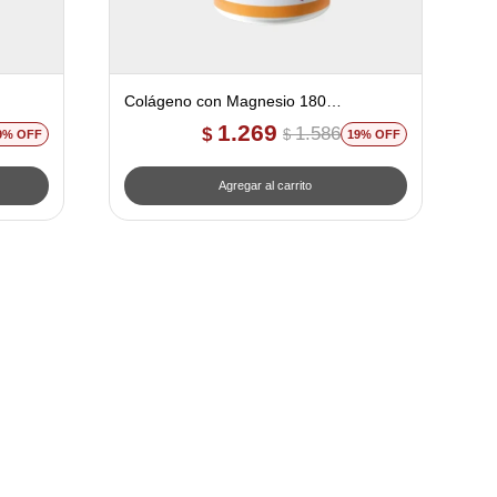
Colágeno con Magnesio 180
ia
comprimidos - Ana Maria Lajusticia
1.269
1.586
$
$
9
19