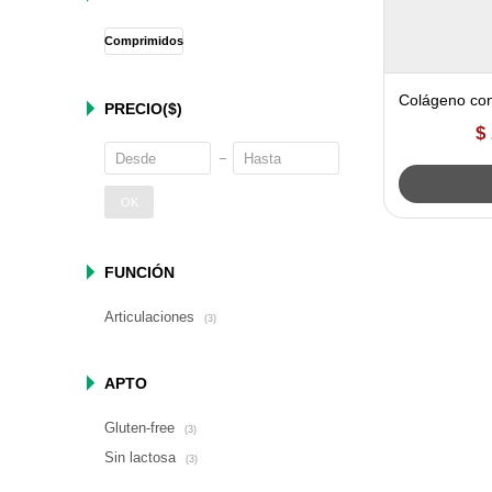
Comprimidos
Colágeno con
PRECIO
($)
Maria Lajusti
$
OK
FUNCIÓN
Articulaciones
(3)
APTO
Gluten-free
(3)
Sin lactosa
(3)