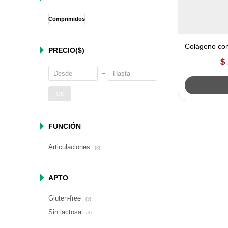
Comprimidos
Colágeno con
PRECIO
($)
Maria Lajusti
$
OK
FUNCIÓN
Articulaciones
(3)
APTO
Gluten-free
(3)
Sin lactosa
(3)