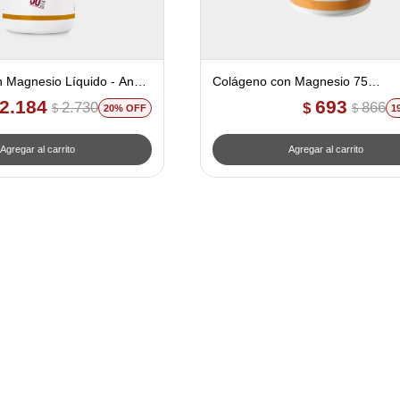
 Magnesio Líquido - Ana
Colágeno con Magnesio 75
cia
comprimidos - Ana Maria Lajustic
2.184
693
2.730
866
$
$
$
20
1