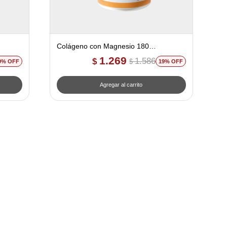
Colágeno con Magnesio 180
ia
comprimidos - Ana Maria Lajusticia
1.269
1.586
$
$
9
19