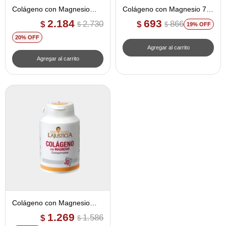
Colágeno con Magnesio
Colágeno con Magnesio 75
Líquido - Ana Maria
comprimidos - Ana Maria
2.184
693
2.730
866
$
$
$
$
19
Lajusticia
Lajusticia
20
Colágeno con Magnesio
180 comprimidos - Ana
1.269
1.586
$
$
Maria Lajusticia