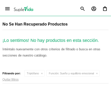
menu
No Se Han Recuperado Productos
¡Lo sentimos! No hay productos en esta sección.
Inténtalo nuevamente con otros criterios de filtrado o busca en otras
secciones de nuestro catálogo.
Filtrando por:
Triptófano
Función:
Sueño y equilibrio emocional
Quitar filtros