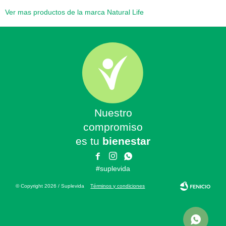
Ver mas productos de la marca Natural Life
Nuestro
compromiso
es tu
bienestar



#suplevida
© Copyright 2026 / Suplevida
Términos y condiciones