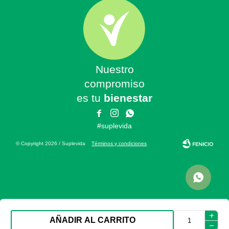
Nuestro
compromiso
es tu
bienestar



#suplevida
© Copyright 2026 / Suplevida
Términos y condiciones
Fenicio
add
AÑADIR AL CARRITO
remove