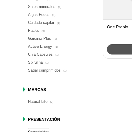
Sales minerales
(1)
Algas Focus
(1)
Cuidado capilar
(1)
One Probio
Packs
(6)
Garcinia Plus
(1)
Active Energy
(1)
Chia Capsules
(1)
Spirulina
(1)
Satial comprimidos
(1)
MARCAS
Natural Life
(2)
PRESENTACIÓN
Comprimidos