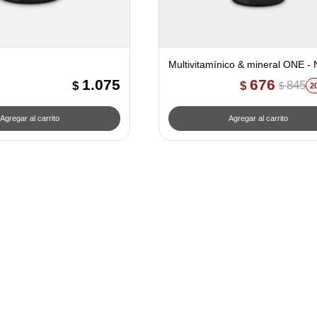
Multivitamínico & mineral ONE - 
Life
1.075
676
845
$
$
$
2