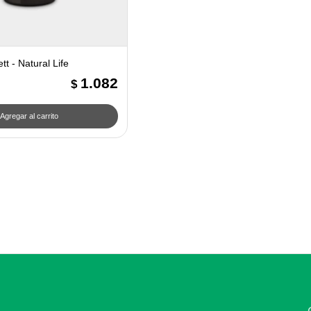
ett - Natural Life
1.082
$