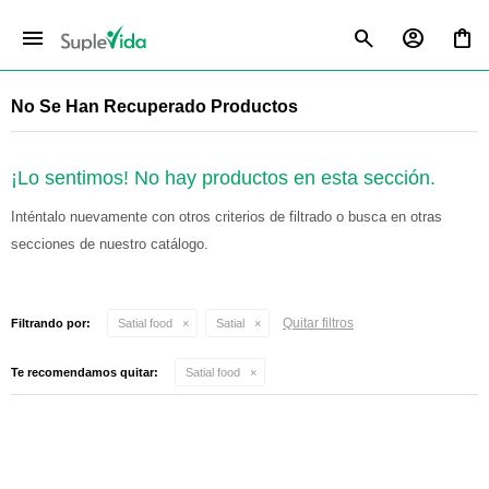
menu
No Se Han Recuperado Productos
¡Lo sentimos! No hay productos en esta sección.
Inténtalo nuevamente con otros criterios de filtrado o busca en otras
secciones de nuestro catálogo.
Quitar filtros
Filtrando por:
Satial food
Satial
Te recomendamos quitar:
Satial food