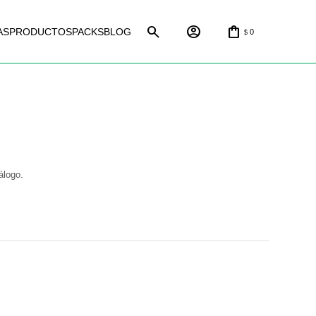
AS
PRODUCTOS
PACKS
BLOG
0
$
álogo.