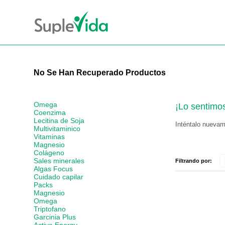
No Se Han Recuperado Productos
Omega
¡Lo sentimo
Coenzima
Lecitina de Soja
Inténtalo nuevame
Multivitaminico
Vitaminas
Magnesio
Colágeno
Sales minerales
Filtrando por:
Algas Focus
Cuidado capilar
Packs
Magnesio
Omega
Triptofano
Garcinia Plus