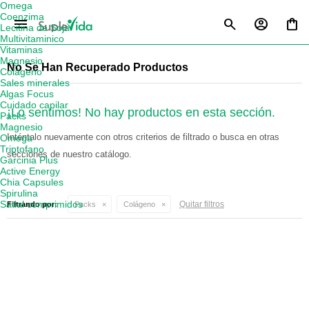
Omega
Coenzima
menu
Lecitina de Soja
Multivitaminico
Vitaminas
Magnesio
No Se Han Recuperado Productos
Colágeno
Sales minerales
Algas Focus
Cuidado capilar
¡Lo sentimos! No hay productos en esta sección.
Packs
Magnesio
Inténtalo nuevamente con otros criterios de filtrado o busca en otras
Omega
Triptofano
secciones de nuestro catálogo.
Garcinia Plus
Active Energy
Chia Capsules
Spirulina
Satial comprimidos
Quitar filtros
Filtrando por:
Packs
Colágeno